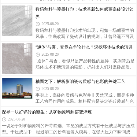
冷地区，冬季气温低至零下，若瓷砖吸水率过高，渗
数码釉料与喷墨打印：技术革新如何颠覆瓷砖设计边
入砖体的水分在低温下结冰膨胀，会对瓷砖产生巨大
界
的破坏力，导致瓷砖开裂、破碎。
2025-08-20
数码釉料与喷墨打印技术的出现，宛如一场颠覆性的
风暴，彻底改写了瓷砖设计的规则，让曾经遥不可及
的创意构想，得以在方寸砖面上自由驰骋。色彩表现
“通体”与否，究竟在争论什么？深挖坯体技术的演进
上，数码釉料技术同样实现了质的飞跃。技术革新也
2025-08-20
促使瓷砖设计理念发生转变。数码釉料与喷墨打印技
术的出现，不仅是生产工艺的升级，更是一场设计思
“通体” 与否，看似只是产品特性的差异，实则背后是
维的革命。
坯体技术不断演进的缩影，折射出人们对瓷砖品质、
功能与美学追求的变迁。通体瓷砖的诞生，堪称坯体
技术的一次飞跃。“通体” 与否的争论，不仅是对瓷砖
釉面之下：解析影响瓷砖质感与色彩的关键工艺
产品特性的探讨，更是整个行业在技术革新、市场需
2025-08-20
求与消费观念碰撞下的缩影。
事实上，瓷砖的质感与色彩并非天然形成，而是多种
工艺协同作用的成果。釉料配方是决定瓷砖质感与色
彩的基础密码。在色彩呈现上，着色剂的选择至关重
探寻一块好瓷砖的诞生：从矿物原料到窑变淬炼
要。在釉面绚丽的表象之下，是复杂工艺的精心雕
2025-08-20
琢。釉料配方的精准调配、施釉方式的巧妙选择、烧
一切始于对矿物原料的严苛筛选。常见的成型方式有干压成型与挤压成
制过程的严苛把控，共同编织出瓷砖丰富的质感与色
型。干压成型中，经过加工的粉料被装入模具，在强大压力下瞬间成
彩。