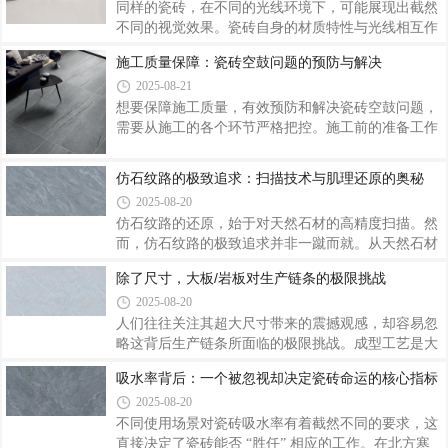
感。
同样的瓷砖，在不同的光线环境下，可能展现出截然
不同的视觉效果。瓷砖自身的材质特性与光线相互作
用，进一步影响花色呈现。抛光砖表面光滑，反光性
施工质量保障：瓷砖空鼓问题的预防与解决
强，在光线照射下，其色彩会更加明亮，同时会产生
2025-08-21
光影反射效果，使空间显得更加通透宽敞。了解瓷砖
花色在不同光线下的呈现效果，对于家装设计至关重
想要保障施工质量，有效预防和解决瓷砖空鼓问题，
要。
需要从施工的各个环节严格把控。施工前的准备工作
是预防空鼓的基础。规范的施工流程是避免空鼓的关
键。若不幸出现空鼓问题，需及时采取解决措施。
仿石纹路的极致追求：扫描技术与肌理还原的奥秘
2025-08-20
仿石纹路的还原，始于对天然石材的高精度扫描。然
而，仿石纹路的极致追求并非一蹴而就。从天然石材
的扫描采集，到数字数据的精心雕琢，再到生产工艺
除了尺寸，大板/岩板对生产链条的极限挑战
的精准呈现，仿石纹路的极致追求是科技与匠心的结
2025-08-20
合。
人们往往关注其超大尺寸带来的震撼观感，却容易忽
略这背后生产链条所面临的极限挑战。成型工艺是大
板 / 岩板生产的关键瓶颈。烧制环节堪称大板 / 岩板
吸水率背后：一个被忽视却决定瓷砖命运的核心指标
生产的 “生死考验”。大板 / 岩板的生产是一场对技
2025-08-20
术、设备和管理的全方位挑战。
不同使用场景对瓷砖吸水率有着截然不同的要求，这
直接决定了瓷砖能否 “胜任” 相应的工作。在北方寒