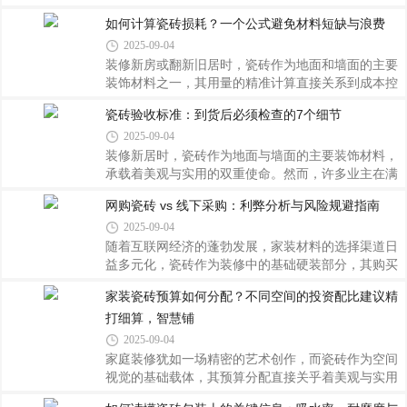
调，界定区域色彩是视觉的第一语言，也是划分空间
核心材料，其色彩搭配、规格尺寸与铺贴方式的组合
如何计算瓷砖损耗？一个公式避免材料短缺与浪费
最直接有效的手段之一。在选择瓷砖时，应先确定整
运用，正是解锁空间魔法的关键钥匙。掌握以下科学
2025-09-04
个住宅的主色调，以此为基础进行延伸和变化。例
选购法则，能让有限面积焕发无限延展的可能性。冷
如，若客厅采用浅灰色调营造宁静雅致的氛围，
色调基底构建通透感是首要原则。浅灰、米白或淡蓝
装修新房或翻新旧居时，瓷砖作为地面和墙面的主要
等低饱和度色系如同天然柔光滤镜，能有效反射自然
装饰材料之一，其用量的精准计算直接关系到成本控
光线，削弱墙面边界感。建议采用同色系不同明度的
制与施工效率。然而，许多业主在购买瓷砖时常常陷
瓷砖验收标准：到货后必须检查的7个细节
渐变组合，例如地面使用珍珠白哑光砖，墙面过渡到
入两难境地——要么因估算不足导致中途补货耽误工
2025-09-04
浅雾灰亮面砖，通过光影层次变化引导视线延伸。若
期，要么过量采购造成不必要的浪费。那么如何有效
追求个性表达，可局部点缀不超过20%面积的跳
计算瓷砖的损耗呢？本文将为您揭晓一个实用公式，
装修新居时，瓷砖作为地面与墙面的主要装饰材料，
助您轻松规避这些问题。明确影响损耗的关键因素瓷
承载着美观与实用的双重使命。然而，许多业主在满
砖的实际使用过程中，不可避免地会产生一定量的损
心期待中迎来货的同时，却因忽视验收环节而留下遗
网购瓷砖 vs 线下采购：利弊分析与风险规避指南
耗。这些损耗主要来源于以下几个方面：一是切割过
憾。实际上，到货后的仔细核查是确保最终效果的关
2025-09-04
程中的边角料，尤其是在遇到异形区域（如墙角、管
键一步。以下是您必须关注的七个细节要点：一、外
道周围）需要进行特殊裁剪；二是运输及搬运
观完整性检验逐箱打开包装，取出每一块瓷砖进行全
随着互联网经济的蓬勃发展，家装材料的选择渠道日
方位目视扫描。重点排查边缘是否存在崩角、缺棱现
益多元化，瓷砖作为装修中的基础硬装部分，其购买
象；表面有无裂纹或贯穿性损伤。即便是微小瑕疵也
方式也在发生深刻变革。如今，消费者面临两大主流
家装瓷砖预算如何分配？不同空间的投资配比建议精
应标记记录，因为这些看似不起眼的小问题会在铺贴
选择——线上网店选购与线下实体店采买。两者各具
打细算，智慧铺
后被放大，影响整体视觉效果和使用寿命。对于高端
特色，也伴随着不同的优势和潜在风险。本文将从价
产品而言，更需留意釉面是否均匀光滑，图案
格透明度、产品体验、售后服务及决策效率等维度展
2025-09-04
开对比分析，并提供实用的风险规避策略，助您做出
家庭装修犹如一场精密的艺术创作，而瓷砖作为空间
最适合自己的选择。网购瓷砖的优势与挑战优势显
视觉的基础载体，其预算分配直接关乎着美观与实用
著，便捷高效价格诱人，促销频繁：电商平台常推出
的平衡。如何在有限经费内实现最优配置？关键在于