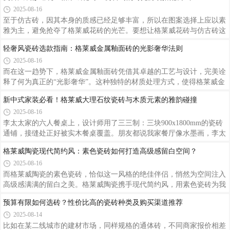
们对传统厚层铺贴的固有认知，不仅为空间释放出宝
贵的使用面积，更从材料、工具到施工流程，对瓷砖
复古风装修避坑：格莱威花砖 + 仿古砖的时光滤镜搭配公式
铺贴工艺进行了彻底重构。薄贴法带来的不仅是空间
2025-08-16
上的改变，更是对整个铺贴工艺体系的重塑。施工流
至于仿古砖，因其本身的质感已经足够丰富，所以在图案选择上应以素
程的改变更是薄贴法工艺重构的核心。
雅为主，避免抢夺了格莱威花砖的光芒。要想让格莱威花砖与仿古砖这
对复古CP在家中绽放光彩，关键在于对材质特性的理解、色彩与图案
轻奢风瓷砖选款指南：格莱威金属釉面砖的光影奢华法则
的和谐搭配、光影效果的巧妙运用以及施工过程中的细节把控。
2025-08-16
而在这一趋势下，格莱威金属釉面砖凭借其卓越的工艺与设计，完美诠
释了何为真正的“光影奢华”。这种独特的材质处理方式，使得格莱威金
属釉面砖在视觉上就给人一种低调而奢华的第一印象。幸运的是，格莱
新中式家装必看！格莱威大理石纹瓷砖与木质元素的雅韵碰撞
威金属釉面砖的日常清洁非常简单便捷。
2025-08-16
李太太家的六人餐桌上，设计师用了三三制：三块900x1800mm的瓷砖
通铺，接缝处正好被实木餐桌覆盖。朋友都说我家餐厅像水墨画，李太
太边摆弄青瓷餐具边说，“其实就赢在那几块砖的留白。”格莱威瓷砖的
格莱威陶瓷现代简约风：素色瓷砖如何打造高级感留
8D喷墨技术，能还原95%以上的天然石材质感，而木质元素的加入，恰
白空间？
好中和了石材的冷硬。
2025-08-16
而格莱威陶瓷的素色瓷砖，恰似这一风格的绝佳伴
侣，悄然为空间注入高级感满满的留白之美。格莱威