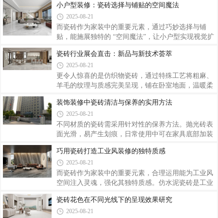
小户型装修：瓷砖选择与铺贴的空间魔法
有着直接影响。此外，企业的促销活动、销售渠道的
2025-08-21
差异也会导致价格波动。装修市场瓷砖价格的波动是
多种因素共同作用的结果。
而瓷砖作为家装中的重要元素，通过巧妙选择与铺
贴，能施展独特的 “空间魔法”，让小户型实现视觉扩
容与功能优化。瓷砖的铺贴方式也是打造空间魔法的
瓷砖行业展会直击：新品与新技术荟萃
重要手段。
2025-08-21
更令人惊喜的是仿织物瓷砖，通过特殊工艺将粗麻、
羊毛的纹理与质感完美呈现，铺在卧室地面，温暖柔
和的氛围扑面而来，打破了瓷砖给人冰冷的固有印
装饰装修中瓷砖清洁与保养的实用方法
象。数码喷墨打印技术持续升级，喷头精度大幅提
2025-08-21
升，图案的细节表现力更强，色彩过渡也更加自然流
畅。瓷砖行业展会不仅是新品与新技术的集中展示，
不同材质的瓷砖需采用针对性的保养方法。抛光砖表
更是行业发展趋势的风向标。
面光滑，易产生划痕，日常使用中可在家具底部加装
软垫，减少移动时的摩擦。每隔 1 - 2 个月，可用抛
巧用瓷砖打造工业风装修的独特质感
光蜡对抛光砖进行打蜡保养，增强其光泽度和耐磨
2025-08-21
性。
而瓷砖作为家装中的重要元素，合理运用能为工业风
空间注入灵魂，强化其独特质感。仿水泥瓷砖是工业
风装修的经典之选，其表面粗糙、带有斑驳纹理，完
瓷砖花色在不同光线下的呈现效果研究
美复刻了水泥的原始质感。巧用瓷砖的材质、色彩、
2025-08-21
纹理与铺贴方式，能轻松打造出工业风装修的独特质