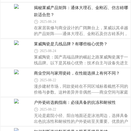
护难易程度；而光泽度则影响着空间的整体视觉效果
渴望找到既能满足高品质生活追求，又能兼顾经济实
揭秘莱威产品矩阵：通体大理石、金刚石、仿古砖哪
及氛围营造。一块优质的客厅用砖应该能够经受住日
惠的理想选择。正是在这样的背景下，莱威陶瓷凭借
款适合您？
常磨损的同时，还能反射出柔和而明亮的光线，使整
其独特的“品价比”战略脱颖而出，成为众多家庭装修
个房间显得更加宽敞明亮。因此，在选择过程中
时的首选品牌。那么，究竟是什么让莱威陶瓷能够在
2025-08-24
众多竞争者中独树一帜呢？让我们一起深入探究它的
在家居装修与商业设计的广阔舞台上，莱威以其卓越
成功之道。走进任何一家售卖莱威陶瓷产品的展厅，
的产品矩阵——通体大理石、金刚石及仿古砖系列，
都会被那琳琅满目的瓷砖所吸引——从简约现代风到
成为众多设计师与客户心中的首选品牌。这些各具特
莱威陶瓷是几线品牌？有哪些核心优势？
复古欧式风格应有尽有，每一款都展现出非凡的设计
色的瓷砖类型，如同调色板上不同的色彩，为打造独
感与艺术气息。但真正令人惊叹的是，这些
2025-08-24
一无二的空间美学提供了无限可能。本文将深入解析
这三大系列产品的特点与适用场景，帮助您找到最契
莱威陶瓷：国产高端品牌的崛起之路莱威陶瓷属于一
合自身需求的那一款。通体大理石：自然之美，浑然
线品牌。以下是其核心优势：技术自主与设备先进主
天成谈及高档装饰材料，人们往往第一时间想到的就
体生产设备均为自主研发设计并委托国内加工，实现
商业空间与家用瓷砖，在性能选择上有何不同？
是天然大理石那独特的纹理和温润质感。然而，高昂
国产化与自动化控制。这一举措不仅让工艺更先进、
2025-08-22
的成本、复杂的维护要求以及资源稀缺性限制了它的
安全环保、质量稳定且成本可控，还从源头上解决了
广泛应用。此时，莱威推出的通体大理石瓷砖
行业普遍存在的安全、规模与污染瓶颈。公司在高端
漫步建材市场，同款瓷砖在不同区域标着截然不同的
应用领域表现出色，实现了超高分子量聚乙烯纤维制
价格与参数。这种差异并非偶然——商业空间与家庭
品及防弹陶瓷材料的完全自主可控，成功打破国外技
环境对瓷砖性能的需求宛如两股岔路，在功能维度上
户外瓷砖选购指南：必须具备的抗冻和耐候性
术封锁，推动关键材料国产化与进口替代。专利众多
延展出迥异的风景。特别是儿童房使用的地砖，边角
2025-08-22
与标准制定截至目前，公司累计申请专利超百项，已
经过特殊打磨处理，圆润造型消除了尖锐棱角的潜在
获授权62项，其中发明专利11项。同时，主导
伤害。商用场所追求效率与安全，家用环境侧重舒适
无论是庭院小径、阳台地面还是泳池周边，选择具备
与情感联结。
出色抗冻性和耐候性的户外瓷砖至关重要。优质的户
外瓷砖通常采用低吸水率的材料制成，因为水分进入