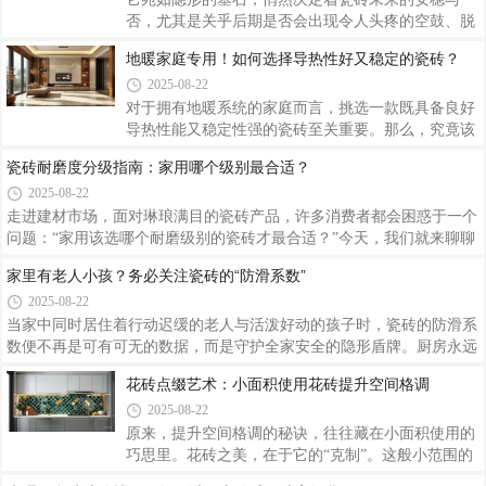
否，尤其是关乎后期是否会出现令人头疼的空鼓、脱
落现象。低吸水率则恰似给瓷砖披上了一层防护铠
地暖家庭专用！如何选择导热性好又稳定的瓷砖？
甲。从施工角度来看，选择低吸水率瓷砖也降低了风
2025-08-22
险。在这个注重细节的时代，了解低吸水率的重要
性，就是在为家的根基保驾护航。
对于拥有地暖系统的家庭而言，挑选一款既具备良好
导热性能又稳定性强的瓷砖至关重要。那么，究竟该
如何做出明智的选择呢？选择合适的地暖专用瓷砖是
瓷砖耐磨度分级指南：家用哪个级别最合适？
一项综合考量的过程。只有全面权衡各项因素，才能
2025-08-22
找到那款既能高效传导热量又能长久保持稳定的理想
瓷砖，为您的家庭带来持续而舒适的温暖享受。
走进建材市场，面对琳琅满目的瓷砖产品，许多消费
者都会困惑于一个问题：“家用该选哪个耐磨级别的
瓷砖才最合适？”今天，我们就来聊聊瓷砖耐磨度分
家里有老人小孩？务必关注瓷砖的“防滑系数”
级的那些事儿，帮你找到最适合家庭使用的那一款。
2025-08-22
选择瓷砖时不必盲目追求最高耐磨等级，而是要根据
自家的实际使用情况来决定。
当家中同时居住着行动迟缓的老人与活泼好动的孩子
时，瓷砖的防滑系数便不再是可有可无的数据，而是
守护全家安全的隐形盾牌。厨房永远是意外的高发地
花砖点缀艺术：小面积使用花砖提升空间格调
带。儿童房同样是需要重点防范的区域。商家标注的
2025-08-22
摩擦系数并非冰冷的数字游戏，而是经过反复测试得
出的生命刻度。
原来，提升空间格调的秘诀，往往藏在小面积使用的
巧思里。花砖之美，在于它的“克制”。这般小范围的
运用，既避免了潮湿区域大面积贴砖的冰冷感，又让