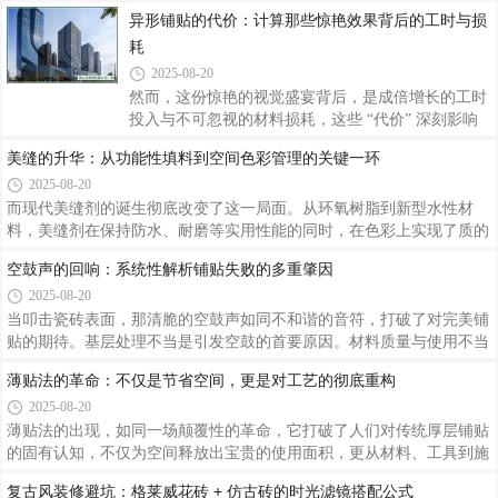
型，这一过程对压力参数与保压时间要求极高，压力不足会导致瓷砖密
异形铺贴的代价：计算那些惊艳效果背后的工时与损
度不够，压力过大则可能造成砖坯开裂。最惊心动魄的环节当属窑变淬
耗
炼。
2025-08-20
然而，这份惊艳的视觉盛宴背后，是成倍增长的工时
投入与不可忽视的材料损耗，这些 “代价” 深刻影响
着项目的成本与施工周期。异形铺贴首当其冲的代
美缝的升华：从功能性填料到空间色彩管理的关键一
价，体现在复杂的切割工艺带来的高损耗率上。施工
环
工时的大幅增加，是异形铺贴难以回避的另一重代
价。
2025-08-20
而现代美缝剂的诞生彻底改变了这一局面。从环氧树
脂到新型水性材料，美缝剂在保持防水、耐磨等实用
性能的同时，在色彩上实现了质的飞跃。此外，美缝
空鼓声的回响：系统性解析铺贴失败的多重肇因
的色彩选择还需考虑光线条件，在光线不足的空间
2025-08-20
中，亮色美缝剂可提亮环境；而光线充足的区域，哑
光或深色美缝剂则能避免反光带来的视觉不适。
当叩击瓷砖表面，那清脆的空鼓声如同不和谐的音
符，打破了对完美铺贴的期待。基层处理不当是引发
空鼓的首要原因。材料质量与使用不当同样是关键肇
因。施工操作不规范是导致空鼓的直接原因。此外，
薄贴法的革命：不仅是节省空间，更是对工艺的彻底
昼夜温差大的地区，若在温差变化剧烈时进行瓷砖铺
重构
贴，也会因温度应力导致空鼓。
2025-08-20
薄贴法的出现，如同一场颠覆性的革命，它打破了人