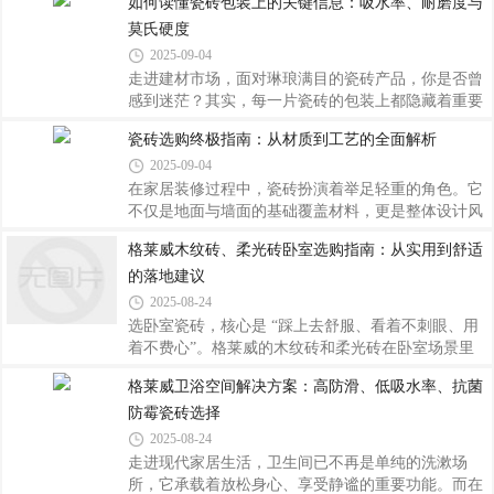
如何读懂瓷砖包装上的关键信息：吸水率、耐磨度与
满减、折扣券等活动，叠加店铺优惠后，同款产品往
建立科学的“空间投资配比”思维，让每一分钱都花在
往比实体店便宜15%-30%。尤其对于预算有限的业
莫氏硬度
刀刃上。厨房无疑是瓷砖战场的核心阵地。这里高温
高湿、油烟肆虐的环境特性，决定了必须选用耐磨性
2025-09-04
超强（莫氏硬度≥6级）、防滑系数达标的釉面砖或通
走进建材市场，面对琳琅满目的瓷砖产品，你是否曾
体砖。建议将总预算的35%-40%投放于此，优先保障
感到迷茫？其实，每一片瓷砖的包装上都隐藏着重要
地面与墙面的整体性防护。特别要注意灶台周边延伸
的性能指标——吸水率、耐磨度以及莫氏硬度。这些
瓷砖选购终极指南：从材质到工艺的全面解析
至吊柜底部的区域，可采用局部加厚处理，有效抵御
看似专业的术语，实则是帮助我们挑选合适瓷砖的关
热胀冷缩带来的开裂风险。对于开放式厨房
2025-09-04
键钥匙。今天，就让我们一起揭开它们的神秘面纱。
吸水率：防潮抗渗的守护者吸水率决定了瓷砖对水分
在家居装修过程中，瓷砖扮演着举足轻重的角色。它
吸收的程度，直接关系到其在不同湿度环境下的稳定
不仅是地面与墙面的基础覆盖材料，更是整体设计风
性和耐用性。低吸水率意味着瓷砖密度高，孔隙少，
格的重要体现者。面对市场上琳琅满目的产品和纷繁
格莱威木纹砖、柔光砖卧室选购指南：从实用到舒适
不易因吸水膨胀而导致开裂或变形，特别适合用于厨
复杂的术语，如何做出明智的选择？本文将从材质、
的落地建议
房、浴室等潮湿区域。查看包装上的“≤0.5%”这样的
工艺等多维度为您深度剖析，助您打造理想中的完美
标注，表明该款瓷砖具有良好的防水性能。
空间。材质篇：基础决定高度瓷砖的核心在于其原材
2025-08-24
料及烧制技术。常见的陶瓷砖主要分为釉面砖、通体
选卧室瓷砖，核心是 “踩上去舒服、看着不刺眼、用
砖、玻化砖等类型。釉面砖表面经过施釉处理，色彩
着不费心”。格莱威的木纹砖和柔光砖在卧室场景里
丰富且防污性强，适合厨房、卫生间等潮湿环境；而
各有优势，但选对不选贵，得结合自己的生活习惯、
格莱威卫浴空间解决方案：高防滑、低吸水率、抗菌
通体砖则内外质地一致，硬度高耐磨，多见于客厅、
卧室采光和装修风格来挑，分享几个实际选购时能落
过道等人流量较大的区域。近年来流行的大理
防霉瓷砖选择
地的建议，避开常见坑。先搞清楚：卧室用木纹砖还
是柔光砖？先看你的核心需求两种砖的 “舒适感” 不
2025-08-24
一样，先明确自己最在意什么，再做选择更不容易后
走进现代家居生活，卫生间已不再是单纯的洗漱场
悔。选木纹砖：更适合喜欢 “温暖感 + 好打理” 的家
所，它承载着放松身心、享受静谧的重要功能。而在