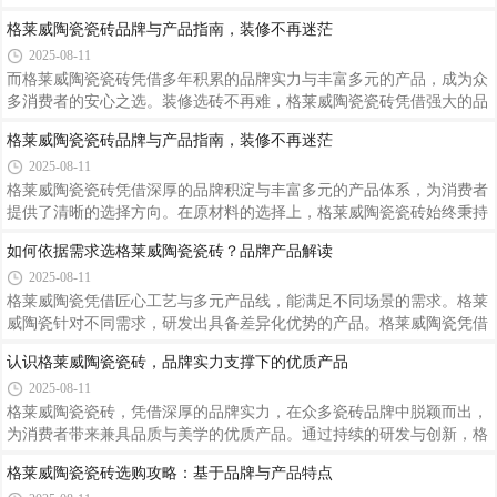
瓷砖成为空间风格的完美诠释者。
格莱威陶瓷瓷砖丰富的尺寸体系，为不同类型的工程
空间提供了多元选择。这时，选择 300×600mm、
400×800mm 等中小规格的格莱威陶瓷瓷砖更为合
格莱威陶瓷工程装修中如何精准选砖
适。在工程空间打造中，格莱威陶瓷瓷砖的尺寸搭配
2025-08-11
是一门学问。
格莱威陶瓷瓷砖凭借成熟的产品线与稳定的供货体系，为工程装修提供
了可靠选项。
格莱威陶瓷瓷砖品牌与产品指南，装修不再迷茫
2025-08-11
而格莱威陶瓷瓷砖凭借多年积累的品牌实力与丰富多元的产品，成为众
多消费者的安心之选。装修选砖不再难，格莱威陶瓷瓷砖凭借强大的品
牌实力与丰富的产品体系，为不同需求的消费者提供了多样选择。
格莱威陶瓷瓷砖品牌与产品指南，装修不再迷茫
2025-08-11
格莱威陶瓷瓷砖凭借深厚的品牌积淀与丰富多元的产品体系，为消费者
提供了清晰的选择方向。在原材料的选择上，格莱威陶瓷瓷砖始终秉持
严苛标准，专业的采购团队走遍各地，精心筛选优质矿石、黏土等原
如何依据需求选格莱威陶瓷瓷砖？品牌产品解读
料，从源头为产品品质筑牢根基。
2025-08-11
格莱威陶瓷凭借匠心工艺与多元产品线，能满足不同场景的需求。格莱
威陶瓷针对不同需求，研发出具备差异化优势的产品。格莱威陶瓷凭借
对产品性能的严格把控、多样化的设计风格与丰富的价格体系，为消费