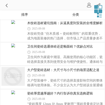
排序
分类
木纹砖选材避坑指南：从逼真度到安装的全维度解析
2025-09-08
木纹砖凭借 “仿木质感 + 瓷砖耐用性” 的双重优势，
成为地面装修的热门选择，但市场上产品质量参差不
齐，从选材到安装都暗藏陷阱。不少消费者因忽视逼
卫生间瓷砖选通体砖还是釉面砖？优缺点对比
真度鉴别、耐磨性判断与安装细节，最终买到 “形似
2025-09-08
神不似” 或使用不久就磨损的产品。想要选对木纹
砖，需围绕逼真度、耐磨性、安装要求三大核心要点
卫生间作为家庭中潮湿、高频使用的核心功能区，瓷
逐一把关。鉴别木纹砖的核心是 “逼真度”，而非单纯
砖选择直接关系到使用安全与维护便捷性。通体砖与
追求 “形似”。优质木纹砖的纹理应还原天然木材的生
釉面砖是当下市场的主流选项，但两者在性能、适配
大户型瓷砖选材：大尺寸与小尺寸的场景适配之道
长肌理，不仅要做到纹路清晰、自然流畅，还要有木
场景上差异显著，并非简单的 “优劣之分”，而是 “适
2025-09-08
材特有的节疤、年轮、导管等细节，且纹理重复率低
配之选”。只有结合卫生间干湿分区、功能需求与装
—— 劣质木纹砖多采用简单印花工
修风格，才能选出真正合适的产品。通体砖的核心优
大户型装修中，瓷砖尺寸的选择直接影响空间的整体
势在于材质的统一性 —— 砖体从表面到内部的纹
格调与使用体验。不少业主认为大户型就该全屋通铺
理、颜色完全一致，且采用全瓷材质烧制，密度高、
大尺寸砖，实则不然 —— 大尺寸砖的开阔感与小尺
瓷砖厚度越厚越好？内行告诉你真实选购逻辑
硬度强。这种特性让它在卫生间地面应用中表现突
寸砖的精致度，需根据不同空间的功能属性、装修风
2025-09-08
出：耐磨抗造，长期经受脚踩、清洁工具摩擦也不易
格与视觉需求合理搭配，才能实现 “尺尽其用” 的效
出现划痕；吸水率普遍低于 0.5%，遇水后不易
果。大尺寸瓷砖（通常指 750×1500mm 及以上规格）
“瓷砖厚度 12mm 比 8mm 更耐用”“厚砖质量肯定比薄