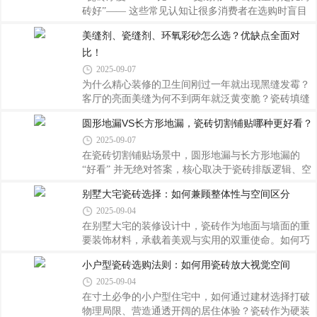
最适合客餐厅、开放式书房等核心公共区域。这类空
砖好”—— 这些常见认知让很多消费者在选购时盲目
间面积充裕，大尺寸砖能减少铺贴缝隙，营造出连贯
追求厚砖，花了高价却没买到真正合适的产品。事实
美缝剂、瓷缝剂、环氧彩砂怎么选？优缺点全面对
流畅的视觉延伸感，尤其适配现代简约、轻奢等追求
上，瓷砖的质量与厚度没有直接因果关系，盲目选厚
比！
简洁大气的风格。例如，120㎡以上的客餐厅选用
砖不仅增加成本，还可能引发铺贴难题。本文将拆解
1200×2400mm 的通体砖通铺，搭配浅灰、米
“厚度误区” 背后的真相，结合空间需求和行业标准，
2025-09-07
给出科学的厚度选购逻辑。一、打破误区：瓷砖厚度
为什么精心装修的卫生间刚过一年就出现黑缝发霉？
≠质量，这些 “厚砖陷阱” 要警惕很多消费者把厚度当
客厅的亮面美缝为何不到两年就泛黄变脆？瓷砖填缝
作判断瓷砖质量的核心标准，实则是被商家的营销话
材料的选择看似小事，却直接决定了家居环境的耐用
圆形地漏VS长方形地漏，瓷砖切割铺贴哪种更好看？
术误导。瓷砖的耐用性、稳定性主要取决于材质密
性与美观度。美缝剂、瓷缝剂、环氧彩砂三者究竟有
度、烧制工艺、釉面质量，而非单
2025-09-07
何区别？本文将从成分本质、性能对比、场景适配三
个维度，为你提供一套完整的选择方法论，让你避开
在瓷砖切割铺贴场景中，圆形地漏与长方形地漏的
90% 的装修坑。材料本质大揭秘：三种材料的核心差
“好看” 并无绝对答案，核心取决于瓷砖排版逻辑、空
异瓷砖填缝材料的性能差异源于其成分构成，了解这
间风格、切割难度三大因素。二者各有适配场景，需
别墅大宅瓷砖选择：如何兼顾整体性与空间区分
些本质区别是正确选择的基础。美缝剂（俗称真瓷
结合具体需求选择，以下从视觉效果、切割难度、适
2025-09-04
胶）主要由环氧树脂、固化剂和颜料组成，分为水性
配场景三个维度展开分析，帮你精准判断：一、核心
和油性两种类型。水性美缝剂柔韧性更佳，适合
差异对比：从 “视觉” 到 “落地” 的全面考量维度圆形
在别墅大宅的装修设计中，瓷砖作为地面与墙面的重
地漏长方形地漏视觉风格圆润柔和，弱化存在感，适
要装饰材料，承载着美观与实用的双重使命。如何巧
合 “隐形化” 需求线条利落，有引导性，适合 “规整
妙地选择瓷砖，既能保持家居空间的整体性，又能实
小户型瓷砖选购法则：如何用瓷砖放大视觉空间
化”“对称感” 需求瓷砖切割方式多为 “单砖挖孔”，切
现不同功能区域的合理区分，是每位业主和设计师都
2025-09-04
割范围集中在单块瓷砖内多为 “跨砖拼接”，需切割 2-
需要深思的问题。本文将从色彩搭配、纹理设计、规
4 块瓷砖拼合边缘切割
格尺寸及铺贴方式等方面，探讨如何在别墅装修中兼
在寸土必争的小户型住宅中，如何通过建材选择打破
顾瓷砖的整体性和空间区分。一、色彩搭配：营造基
物理局限、营造通透开阔的居住体验？瓷砖作为硬装