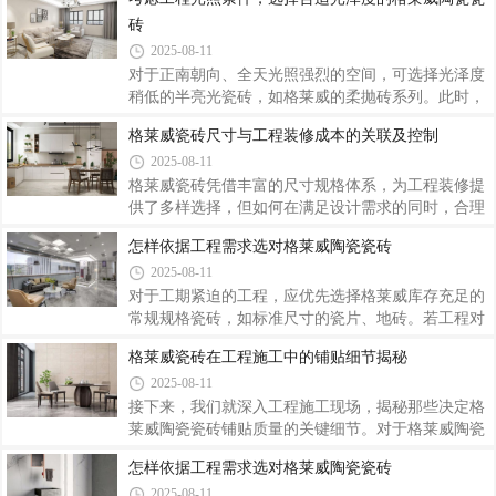
则表现稳定，充分展现出技术优势。卫生间防滑无小
工业风装修必选！格莱威陶瓷水泥质感系列
事，格莱威陶瓷防滑颗粒技术以创新为核心，用科学
2025-08-13
与匠心为用户筑起安全防线。
铺设格莱威陶瓷水泥质感系列瓷砖后，整个客厅仿佛
被赋予了独特的灵魂。格莱威陶瓷水泥质感系列瓷砖
应用于此，能完美契合厨房的功能需求。格莱威陶瓷
考虑工程光照条件，选择合适光泽度的格莱威陶瓷瓷
水泥质感系列瓷砖用于卫生间，无论是地面还是墙
砖
面，都能营造出独特的氛围。
2025-08-11
对于正南朝向、全天光照强烈的空间，可选择光泽度
稍低的半亮光瓷砖，如格莱威的柔抛砖系列。此时，
格莱威陶瓷的哑光瓷砖便是理想之选。对于博物馆、
格莱威瓷砖尺寸与工程装修成本的关联及控制
美术馆等对光线控制要求极高的场所，为避免展品受
2025-08-11
光线反射影响，可选择格莱威的超低光泽度瓷砖。工
程光照条件是选择格莱威陶瓷瓷砖光泽度的重要依
格莱威瓷砖凭借丰富的尺寸规格体系，为工程装修提
据。
供了多样选择，但如何在满足设计需求的同时，合理
控制成本？格莱威瓷砖尺寸与工程装修成本的关联错
怎样依据工程需求选对格莱威陶瓷瓷砖
综复杂，涉及材料、施工、损耗等多个方面。
2025-08-11
对于工期紧迫的工程，应优先选择格莱威库存充足的
常规规格瓷砖，如标准尺寸的瓷片、地砖。若工程对
瓷砖规格、花色有特殊要求，需提前与格莱威沟通生