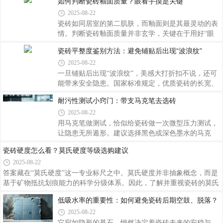
如何判断瓷砖釉面质量？眼看手摸是关键
砖体后会在冻结过程中膨胀，导致开裂或剥落。一款
2025-08-22
优秀的户外瓷砖应当兼具卓越的抗冻能力和良好的耐
候特性，在此基础上兼顾美观与实用。
瓷砖如同居室的第二肌肤，而釉面则是其最灵动的表
情。判断瓷砖釉面质量并非玄学，关键在于用好“眼
看”与“手摸”这两把标尺，在光影交错间捕捉细节，于
瓷砖平整度鉴别方法：避免铺贴后出现“波浪纹”
指尖触感中洞悉优劣。视觉审视是首道关卡。随身携
2025-08-22
带的钥匙扣便是绝佳试金石，金属边缘以适中力度刮
擦表面，优质釉面仅会发出清脆声响，而不会留下明
一旦铺贴后出现“波浪纹”，美感大打折扣不说，还可
显划痕。
能带来安全隐患。国家标准规定，优质瓷砖的长宽、
厚度尺寸偏差极小，且表面平整度误差控制在
耐污性测试小窍门：带支马克笔去选砖
±0.5mm以内。通过以上多维度的综合判断与细致操
2025-08-22
作，完全可以避免瓷砖铺贴后出现令人头疼的“波浪
纹”。
用马克笔做测试，恰似给瓷砖做一次微型压力测试，
让隐患无所遁形。建议选择黑色或深色墨水的马克
笔，因为浅色标记可能因对比度不够而影响判断准确
瓷砖硬度怎么看？莫氏硬度等级选购建议
性。带着马克笔逛建材城，这个不起眼的小物件会成
2025-08-22
为穿透营销话术的照妖镜。
答案藏在“莫氏硬度”这一专业标尺之中。莫氏硬度并
非抽象概念，而是基于矿物抵抗划痕能力的科学分级
体系。因此，了解并重视瓷砖的莫氏硬度等级，实则
低吸水率的重要性：如何避免瓷砖后期空鼓、脱落？
是对生活细节的精致呵护。当我们学会运用莫氏硬度
2025-08-22
这把金钥匙，便能穿透表象迷雾，直抵品质核心。
它宛如隐形的基石，悄然决定着瓷砖未来的安稳与