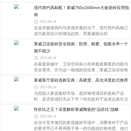
自然宁静的田园风格，还是偏爱粗犷个性的工业风，
现代简约风标配！莱威750x1500mm大板瓷砖应用指
它都能游刃有余地融入其中，为空间增添一抹不凡的
南
气息。下面，就让我们一起探索如何运用莱威仿古
砖，轻松营造出这两种截然不同却又同样迷人的装修
2025-08-24
效果。田园风：自然的呼唤想要打造一片充满生机与
在追求极致简约与质感并重的当下，现代简约风格已
和谐的田园角落，关键在于色彩的选择与布局的自然
成为家居设计的潮流趋势。而莱威推出的
流畅。选用淡雅色调的莱威仿古砖，如米白、浅灰或
750x1500mm规格大板瓷砖，凭借其独特的尺寸优
莱威卫浴瓷砖安全指南：防滑、耐磨、低吸水率一个
是带有细微裂纹的暖黄色调，它们仿佛直接取自乡间
势、卓越的品质及广泛的适用性，正逐步成为打造现
的泥土与阳光，自带一股温暖而质朴的力量。将
都不能少
代简约空间的理想选择。以下是一份详尽的应用指
南，助您充分利用这一“黄金大板”，营造出既简洁又
2025-08-24
不失格调的生活氛围。一、尺寸解析：为何是
在家庭装修中，卫浴空间虽小却承载着重要的功能与
750x1500mm？该规格被称为行业内的“黄金大板”，
安全需求。作为这一领域的佼佼者，莱威卫浴深知每
并非偶然。其长度达1500mm，精准契合建筑模数标
一块瓷砖的选择都直接关系到使用者的体验和安全保
莱威客厅瓷砖选购宝典：高硬度、高光泽度款式推荐
准，能完整覆盖墙面或地面区域，减少拼接痕迹；同
障。今天，我们就来详细解读莱威卫浴瓷砖如何通过
时宽度控制在750mm，便于搬运、铺贴和裁切，兼顾
2025-08-24
其卓越的防滑性、耐磨性以及低吸水率三大特性，为
实用性与美观度。相
您打造一个既美观又安全的私密天地。一、防滑——
当您踏入家居建材市场，面对琳琅满目的瓷砖产品
守护每一步的安全浴室地面湿滑是导致意外摔倒的主
时，是否曾感到无从下手？特别是对于追求品质生活
要元凶之一。莱威卫浴深谙此理，采用先进的表面处
的消费者来说，既希望自家客厅地面坚固耐用，又渴
性价比之王？深度解析莱威陶瓷的“品价比”战略
理技术，使瓷砖拥有细腻而不失抓力的纹理设计。无
望其拥有如镜面般光滑亮丽的效果。今天，我们就来
2025-08-24
论是光滑如镜面的抛光砖还是带有自然质感的仿古砖
聊聊如何挑选到兼具高硬度与高光泽度的莱威客厅瓷
系列，均经过特殊工艺处理，确保即使在水渍
砖，让您的家焕然一新。为何重视硬度和光泽？在众
在当今竞争激烈的家居建材市场中，消费者对于产品
多考量因素中，硬度直接关系到瓷砖的使用寿命和维
的要求早已不再局限于单一的功能或价格维度。他们