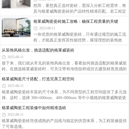
格莱威瓷砖在工程施工中的铺贴细节揭秘
产周期。选对格莱威瓷砖，需全方位剖析工程需求，
2025-08-11
并将其与产品特性深度融合。
接下来，我们就深入工程施工现场，揭秘那些决定格
莱威陶瓷瓷砖铺贴质量的关键细节。对于格莱威陶瓷
瓷砖，无论是墙面还是地面铺贴，基层都必须满足平
怎样依据工程需求选对格莱威陶瓷瓷砖
整、坚实、干净的要求。格莱威陶瓷瓷砖的留缝宽度
2025-08-11
要根据瓷砖规格、铺贴环境等因素确定。格莱威陶瓷
瓷砖在工程施工中的铺贴细节，环环相扣，每一个环
然而，要想真正选对瓷砖，需深入分析工程需求，将
节都不容忽视。
其与格莱威陶瓷瓷砖的产品特性精准匹配。若工程定
位为现代简约风格，可选择格莱威陶瓷的纯色哑光瓷
格莱威陶瓷瓷砖施工攻略：确保工程质量的关键
砖。格莱威陶瓷瓷砖覆盖高中低不同价位段，能满足
2025-08-11
各类工程的预算需求。工程需求是选对格莱威陶瓷瓷
砖的核心依据。
一块优质的格莱威陶瓷瓷砖，只有通过规范的施工流
程，才能真正发挥其性能优势，展现理想的装饰效
果。格莱威陶瓷瓷砖到货后，要仔细开箱检查，核对
从装饰风格出发，挑选适配的格莱威瓷砖
瓷砖的型号、规格、颜色是否与订单一致，随机抽取
2025-08-11
多片瓷砖进行尺寸测量，确保误差在允许范围内。格
莱威陶瓷瓷砖的施工质量，需要从前期准备到后期维
接下来，我们就从常见的装饰风格出发，看看如何挑
护的每一个环节严格把控。
选适配的格莱威瓷砖。在挑选格莱威瓷砖时，可关注
带有传统纹样或仿古建筑材质质感的产品。从装饰风
格莱威陶瓷尺寸搭配，打造完美工程空间
格出发挑选格莱威瓷砖，需要深入理解每种风格的特
2025-08-11
点与精髓，结合瓷砖的纹理、色彩、质感等元素，让