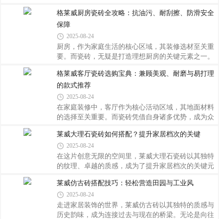
庭如果卧室想装出木地板的温馨，但又怕实木娇气、
这一方小天地里，瓷砖作为基础建材的选择至关重
格莱威厨房瓷砖全攻略：抗油污、耐刮擦、防滑安全
复合板怕潮，格莱威木纹砖是很实用的替代。选的时
要，直接关系到使用的舒适度和安全性。格莱威卫浴
候重点盯这几点：看木纹还原度，别选
保障
空间解决方案，凭借其卓越的高防滑性能、极低的吸
水率以及强大的抗菌防霉特性，成为众多家庭打造理
2025-08-24
想卫浴环境的首选。高防滑，每一步都安心沐浴时的
厨房，作为家庭生活的核心区域，其装修选材至关重
水面飞溅，或是日常出入浴缸时的湿滑地面，都可能
要。而瓷砖，无疑是打造理想厨房的关键元素之一。
带来摔倒的风险。格莱威深刻理解这一点，因此在瓷
今天，就为大家深度剖析格莱威厨房瓷砖的独特魅力
格莱威客厅瓷砖选购宝典：兼顾美观、耐磨与易打理
砖表面处理上下足功夫，采用特殊工艺增加摩擦力，
与实用优势，助您轻松构建一个既美观又实用的烹饪
即便在沾满水珠的情况下也能保持出色的抓地力。
的款式推荐
空间。抗油污——告别油腻烦恼在烟火缭绕的厨房环
境中，油污堪称顽固敌人。但格莱威厨房瓷砖凭借先
2025-08-24
进的釉面工艺，拥有出色的抗污性能。其表面致密光
在家庭装修中，客厅作为核心活动区域，其地面材料
滑，如同给墙面穿上了一件防污铠甲，日常烹饪产生
的选择至关重要。而瓷砖凭借自身诸多优势，成为众
的油烟、溅落的油滴难以渗透进瓷砖内部。即便是爆
多业主的首选。今天就为大家带来一份格莱威客厅瓷
莱威大理石瓷砖如何搭配？提升家居档次的关键
炒过后满墙飞溅的油星子，只需用湿抹布轻轻一擦，
砖选购宝典，帮您找到既美观又实用的理想之选。
便能恢复洁净如新，大大减少了清洁的时间与
2025-08-24
一、了解需求，明确方向进入展厅之前，先要对自己
家的使用场景有个清晰认知。如果家中有老人或小孩
在这片创意无限的空间里，莱威大理石瓷砖以其独特
经常走动，那么安全性和防滑性能应放在首位；若宠
的纹理、卓越的质感，成为了提升家居档次的关键元
物较多，则需考虑耐抓挠的特点；对于追求高品质生
素。下面，就让我们一同探索莱威大理石瓷砖的搭配
莱威仿古砖搭配技巧：轻松营造田园与工业风
活的家庭来说，瓷砖的整体质感与设计风格更要契合
之道，开启一场关于美的蜕变之旅。色彩和谐，奠定
2025-08-24
家居氛围。同时，还要结合客厅采光情况来确定颜色
基调选择莱威大理石瓷砖的首要原则是色彩搭配。
基调——光线充足的空间可以尝试深色系增添稳
走进家居装饰的世界，莱威仿古砖以其独特的质感与
历史韵味，成为连接过去与现在的桥梁。无论是向往