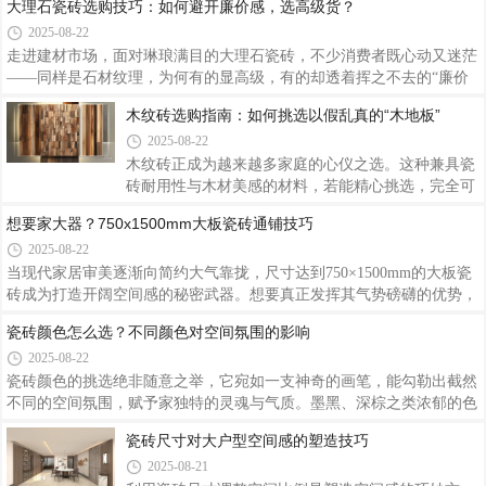
大理石瓷砖选购技巧：如何避开廉价感，选高级货？
功能性空间有了艺术化的表达。这种克制的美，比整
2025-08-22
面墙的华丽更耐人寻味。
走进建材市场，面对琳琅满目的大理石瓷砖，不少消费者既心动又迷茫
——同样是石材纹理，为何有的显高级，有的却透着挥之不去的“廉价
感”？优质大理石瓷砖采用全通体工艺，剖开表层后，内外颜色过渡自
木纹砖选购指南：如何挑选以假乱真的“木地板”
然，颗粒分布均匀细腻。避开大理石瓷砖的“廉价陷阱”，本质是在细节
2025-08-22
处建立审美标准。
木纹砖正成为越来越多家庭的心仪之选。这种兼具瓷
砖耐用性与木材美感的材料，若能精心挑选，完全可
以达到“以假乱真”的效果。掌握这些诀窍后，你会发
想要家大器？750x1500mm大板瓷砖通铺技巧
现优质的木纹砖不仅能媲美实木地板的美学价值，更
2025-08-22
能突破天然材料的局限，在防水防火、经久耐用等方
当现代家居审美逐渐向简约大气靠拢，尺寸达到750×1500mm的大板瓷
面展现出独特优势。
砖成为打造开阔空间感的秘密武器。想要真正发挥其气势磅礴的优势，
掌握正确的通铺技巧是关键所在。从玄关到客厅，从厨房到阳台，恰当
瓷砖颜色怎么选？不同颜色对空间氛围的影响
运用这些通铺技法，750×1500mm大板瓷砖便能化身空间魔术师，用最
2025-08-22
少的分割线演绎出浑然天成的大气格局。
瓷砖颜色的挑选绝非随意之举，它宛如一支神奇的画
笔，能勾勒出截然不同的空间氛围，赋予家独特的灵
魂与气质。墨黑、深棕之类浓郁的色彩，为空间注入
瓷砖尺寸对大户型空间感的塑造技巧
厚重的历史感与奢华气息。但需留意，深色若运用不
2025-08-21
当易使空间压抑逼仄，故而搭配时要巧妙借助灯光与