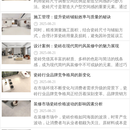
软装调节平衡。瓷砖颜色的抉择是一场关于美学与功
利用瓷砖尺寸调整空间比例是塑造空间感的巧妙方
能的深度对话。
法。瓷砖尺寸是塑造大户型空间感的重要元素。通过
选择合适的大尺寸瓷砖、调整空间比例、组合运用尺
施工管理：提升瓷砖铺贴效率与质量的秘诀
寸以及匹配家具，能够充分发挥大户型的空间优势，
2025-08-21
打造出既大气又富有层次感的居住环境。
同时，精准测量施工面积，结合瓷砖尺寸与铺贴方
式，合理计算瓷砖用量及损耗，避免因补货延误工
期。人员管理是提升施工效率与质量的关键。提升瓷
设计案例：瓷砖在现代简约风装修中的魅力展现
砖铺贴效率与质量，需要在施工前做好充分准备，施
2025-08-21
工中加强人员管理、优化工艺并严格监控质量。
瓷砖凭借其丰富的材质、多样的色彩与简洁的线条
感，成为现代简约风装修中不可或缺的元素。通过巧
妙搭配与应用，瓷砖能将现代简约风的魅力展现得淋
瓷砖行业品牌竞争格局的新变化
漓尽致。在现代简约风装修中，瓷砖的魅力不仅体现
2025-08-21
在其简洁的外观与丰富的功能性上，更在于通过巧妙
的色彩搭配、材质选择与铺贴方式，实现空间的整体
在市场环境不断变化与消费者需求升级的背景下，瓷
协调与风格统一。
砖行业品牌竞争格局正经历着深刻变革。品牌营销方
式也在发生显著变化。那些能够及时响应市场变化、
装修市场瓷砖价格波动的影响因素分析
满足消费者多元化需求的品牌，在竞争中更具优势。
2025-08-21
瓷砖行业品牌竞争格局的新变化，是市场发展与消费
升级的必然结果。
在装修市场中，瓷砖价格如同海面的波浪，时常产生
波动，让消费者与从业者都颇为关注。原材料成本是
影响瓷砖价格的基础因素。市场供需关系对瓷砖价格