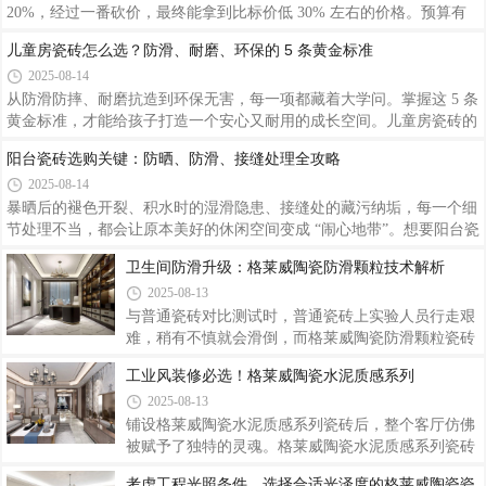
陶瓷携手现代简约风，用素色瓷砖为我们开启了一扇
预算有限如何选砖？性价比高的瓷砖种类及购买渠道
通往高级感留白空间的大门，让我们在其中品味生活
推荐
的点滴美好，感受岁月静好的温柔流淌。
2025-08-14
比如在某二线城市的建材市场，同样规格的通体砖，
不同商家报价相差 20%，经过一番砍价，最终能拿到
比标价低 30% 左右的价格。预算有限并不意味着要
儿童房瓷砖怎么选？防滑、耐磨、环保的 5 条黄金标
降低装修品质。
准
2025-08-14
从防滑防摔、耐磨抗造到环保无害，每一项都藏着大
学问。掌握这 5 条黄金标准，才能给孩子打造一个安
心又耐用的成长空间。儿童房瓷砖的选择，是一场安
阳台瓷砖选购关键：防晒、防滑、接缝处理全攻略​
全性、实用性与美观性的平衡艺术。牢记这 5 条黄金
2025-08-14
标准，结合孩子的年龄、性格和使用需求，才能选到
暴晒后的褪色开裂、积水时的湿滑隐患、接缝处的藏污纳垢，每一个细
既守护安全健康，又充满童趣的好瓷砖，为孩子的成
节处理不当，都会让原本美好的休闲空间变成 “闹心地带”。想要阳台瓷
长保驾护航。
砖经久耐用，防晒、防滑、接缝处理这三大关键必须牢牢把握。阳台瓷
卫生间防滑升级：格莱威陶瓷防滑颗粒技术解析
砖选购没有标准答案，只有最贴合需求的方案。
2025-08-13
与普通瓷砖对比测试时，普通瓷砖上实验人员行走艰
难，稍有不慎就会滑倒，而格莱威陶瓷防滑颗粒瓷砖